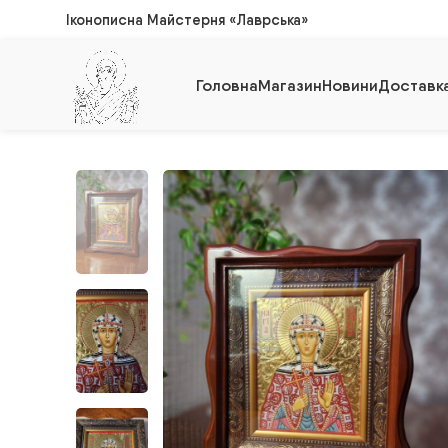
Іконописна Майстерня «Лаврська»
Головна
Магазин
Новини
Доставка