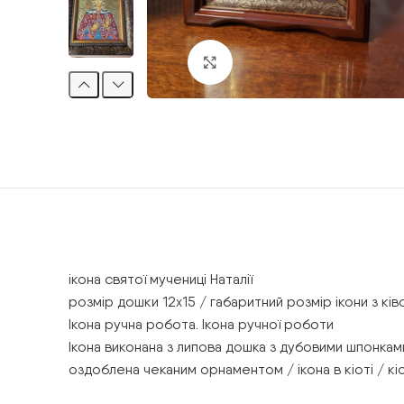
Клацніть, щоб збільшити
ікона святої мучениці Наталії
розмір дошки 12х15 / габаритний розмір ікони з кі
Ікона ручна робота. Ікона ручної роботи
Ікона виконана з липова дошка з дубовими шпонками
оздоблена чеканим орнаментом / ікона в кіоті / кіот