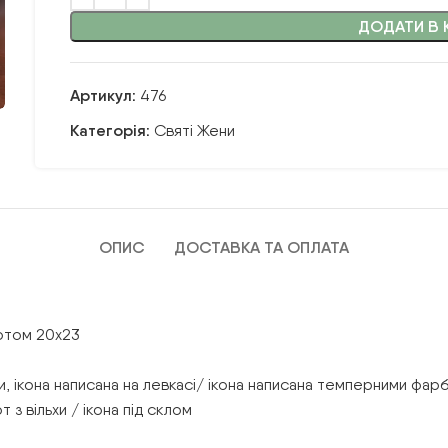
ДОДАТИ В 
Артикул:
476
Категорія:
Святі Жени
ОПИС
ДОСТАВКА ТА ОПЛАТА
вотом 20х23
, ікона написана на левкасі/ ікона написана темперними фарб
 з вільхи / ікона під склом