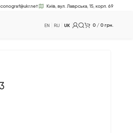
iconograf@ukr.net
Київ, вул. Лаврська, 15, корп. 69
UK
0
/
0
грн.
EN
RU
3