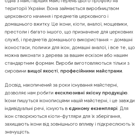
одна з найстаріших майстерень цього профілю на
території України. Вона займається виробництвом
церковного начиння і предметів церковного і
домашнього вжитку. Це ікони, кіоти, аналої, мощевики,
престоли і багато іншого, що призначене для церковних
служб, і предметів домашнього використання – домашні
іконостаси, полички для ікон, домашні аналої, і все те, що
можна виконати з дерева за вашим ескізом або нашим
стандартним формам. Вироби виготовляються тільки з
сировини
вищої якості
,
професійними майстрами
.
Досвід, накопичений за роки існування майстерні,
дозволяє нам робити
ексклюзивні якісну продукцію
.
Ікони пишуться іконописцями нашій майстерні, і це завжди
індивідуальні речі, існують в
єдиному екземплярі
. Для
ікон створюються кіоти-футляри для їх зберігання,
захищають ікони від зовнішнього впливу і підкреслюють їх
значущість.