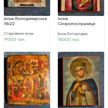
ікона Володимирська
ікона
18х22
Скоропослушниця
20х27
Старовинні ікони
Ікони Богородиці
19200
грн.
15000
грн.
ДОДАТИ В КОШИК
ДОДАТИ В КОШИК