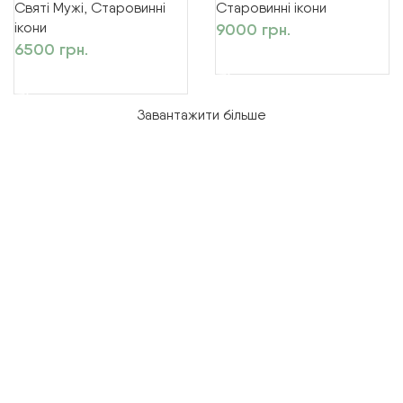
Святі Мужі
,
Старовинні
Старовинні ікони
ікони
9000
грн.
6500
грн.
ДОДАТИ В КОШИК
ДОДАТИ В КОШИК
Завантажити більше