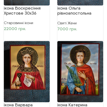
ікона Воскресіння
ікона Ольга
Христове 30х36
рівноапостольна
15х20
Старовинні ікони
Святі Жени
22000
грн.
7000
грн.
ДОДАТИ В КОШИК
ДОДАТИ В КОШИК
ікона Варвара
ікона Катерина