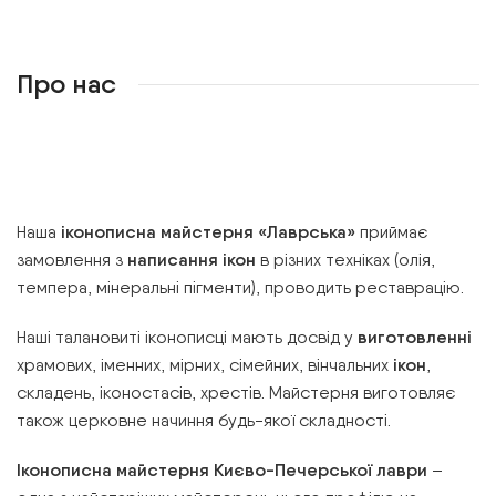
Про нас
Наша
іконописна майстерня «Лаврська»
приймає
замовлення з
написання ікон
в різних техніках (олія,
темпера, мінеральні пігменти), проводить реставрацію.
Наші талановиті іконописці мають досвід у
виготовленні
храмових, іменних, мірних, сімейних, вінчальних
ікон
,
складень, іконостасів, хрестів. Майстерня виготовляє
також церковне начиння будь-якої складності.
Іконописна майстерня Києво-Печерської лаври
–