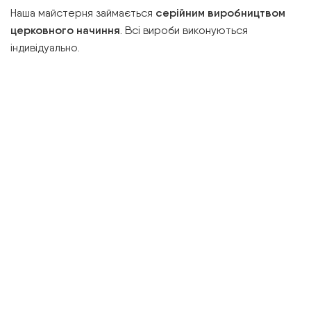
Наша майстерня займається
серійним виробництвом
церковного начиння
. Всі вироби виконуються
індивідуально.
Кожен майстер з особливою чуйністю підходить до
виготовлення виробу, вкладаючи у неї частинку душі.
Терміни виготовлення залежать від складності
замовлення і обраного матеріалу.
Ми впевнені в
якості
своїх виробів.
Ми здійснюємо
доставку
церковного начиння
по всій
Україні, а також за її межами
. Якщо Вас зацікавила
продукція нашої майстерні — звертайтеся за
контактними телефонами, ми з радістю відповімо на всі
Ваші запитання.
З повагою,
іконописна майстерня «Лаврська»
Святої