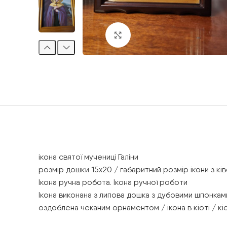
Клацніть, щоб збільшити
ікона святої мучениці Галіни
розмір дошки 15х20 / габаритний розмір ікони з кі
Ікона ручна робота. Ікона ручної роботи
Ікона виконана з липова дошка з дубовими шпонками,
оздоблена чеканим орнаментом / ікона в кіоті / кіот