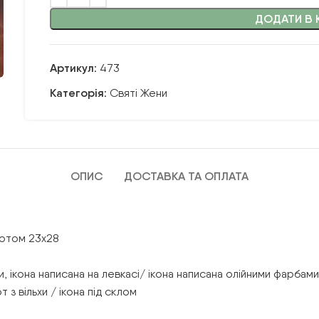
ДОДАТИ В 
Артикул:
473
Категорія:
Святі Жени
ОПИС
ДОСТАВКА ТА ОПЛАТА
вотом 23х28
 ікона написана на левкасі/ ікона написана олійними фарбами 
 з вільхи / ікона під склом