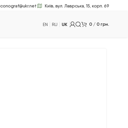
iconograf@ukr.net
Київ, вул. Лаврська, 15, корп. 69
UK
0
/
0
грн.
EN
RU