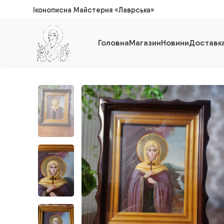
Іконописна Майстерня «Лаврська»
Головна
Магазин
Новини
Доставка