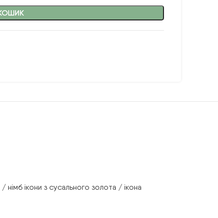
КОШИК
/ німб ікони з сусального золота / ікона