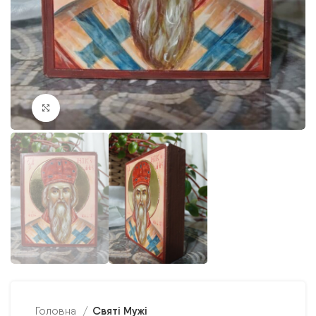
Клацніть, щоб збільшити
Святі Мужі
Головна