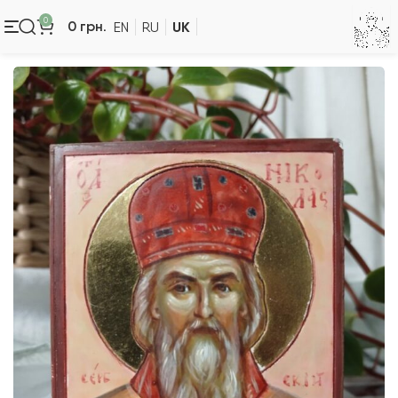
0
UK
0
грн.
EN
RU