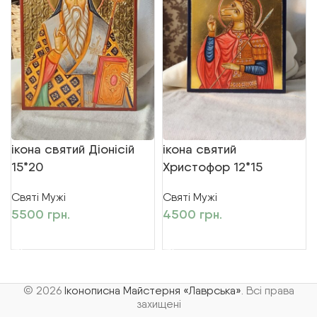
ікона святий Діонісій
ікона святий
15*20
Христофор 12*15
Святі Мужі
Святі Мужі
5500
грн.
4500
грн.
ДОДАТИ В КОШИК
ДОДАТИ В КОШИК
© 2026
Іконописна Майстерня «Лаврська»
. Всі права
захищені