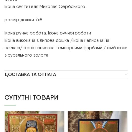
Ікона святителя Миколая Сербського.
розмір дошки 7х8
Ікона ручна робота. Ікона ручної роботи
Ікона виконана з липова дошка /ікона написана на
левкасі/ ікона написана темперними фарбами / німб ікони
з сусального золота
ДОСТАВКА ТА ОПЛАТА
СУПУТНІ ТОВАРИ