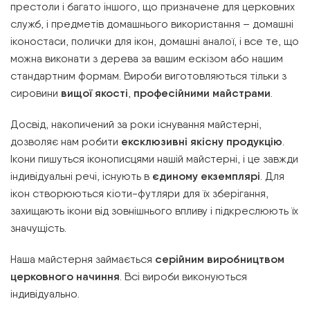
престоли і багато іншого, що призначене для церковних
служб, і предметів домашнього використання – домашні
іконостаси, полички для ікон, домашні аналої, і все те, що
можна виконати з дерева за вашим ескізом або нашим
стандартним формам. Вироби виготовляються тільки з
сировини
вищої якості
,
професійними майстрами
.
Досвід, накопичений за роки існування майстерні,
дозволяє нам робити
ексклюзивні якісну продукцію
.
Ікони пишуться іконописцями нашій майстерні, і це завжди
індивідуальні речі, існують в
єдиному екземплярі
. Для
ікон створюються кіоти-футляри для їх зберігання,
захищають ікони від зовнішнього впливу і підкреслюють їх
значущість.
Наша майстерня займається
серійним виробництвом
церковного начиння
. Всі вироби виконуються
індивідуально.