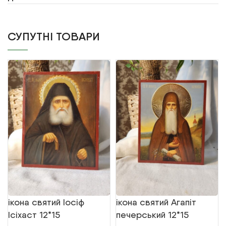
СУПУТНІ ТОВАРИ
ікона святий Іосіф
ікона святий Агапіт
Ісіхаст 12*15
печерський 12*15