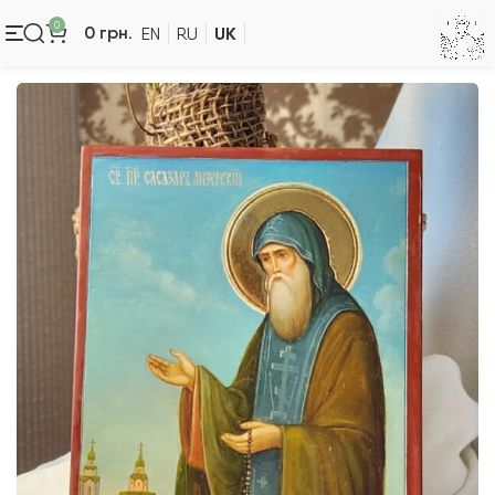
0
UK
0
грн.
EN
RU