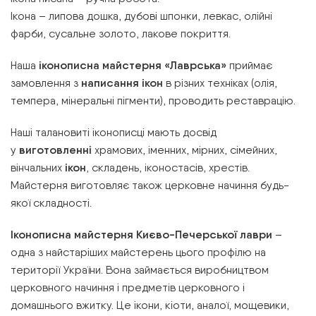
Ікона – липова дошка, дубові шпонки, левкас, олійні
фарби, сусальне золото, лакове покриття.
Наша
іконописна майстерня «Лаврська»
приймає
замовлення з
написання ікон
в різних техніках (олія,
темпера, мінеральні пігменти), проводить реставрацію.
Наші талановиті іконописці мають досвід
у
виготовленні
храмових, іменних, мірних, сімейних,
вінчальних
ікон
, складень, іконостасів, хрестів.
Майстерня виготовляє також церковне начиння будь-
якої складності.
Іконописна майстерня Києво-Печерської лаври
–
одна з найстаріших майстерень цього профілю на
території України. Вона займається виробництвом
церковного начиння і предметів церковного і
домашнього вжитку. Це ікони, кіоти, аналої, мощевики,