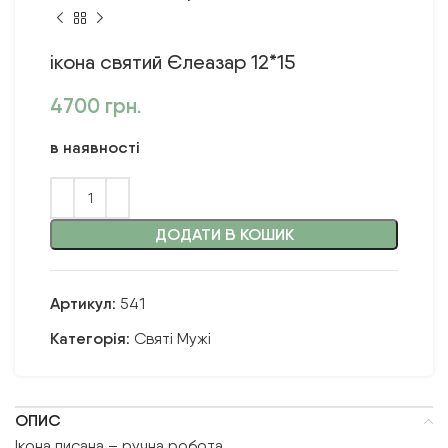
ікона святий Єлеазар 12*15
4700
грн.
в наявності
ДОДАТИ В КОШИК
Артикул:
541
Категорія:
Святі Мужі
ОПИС
Ікона писана – ручна робота.