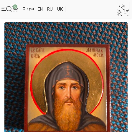
0
UK
0
грн.
EN
RU