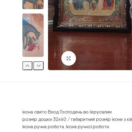
Клацніть, щоб збільшити
ікона свято Вход Господень во Іерусалим
розмір дошки 32х40 / габаритний розмір ікони з к
Ікона ручна робота. Ікона ручної роботи