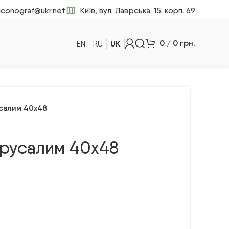
iconograf@ukr.net
Київ, вул. Лаврська, 15, корп. 69
UK
0
/
0
грн.
EN
RU
русалим 40х48
Ієрусалим 40х48