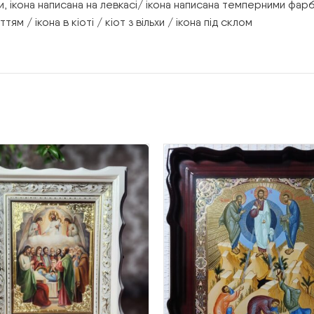
, ікона написана на левкасі/ ікона написана темперними фарб
/ ікона в кіоті / кіот з вільхи / ікона під склом