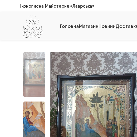
Іконописна Майстерня «Лаврська»
Головна
Магазин
Новини
Доставка