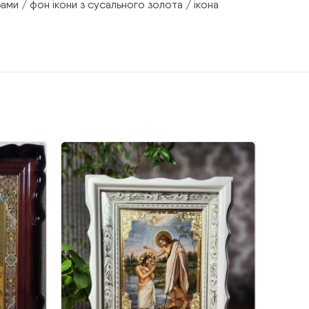
ами / фон ікони з сусального золота / ікона