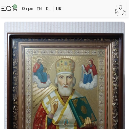
0
UK
0
грн.
EN
RU