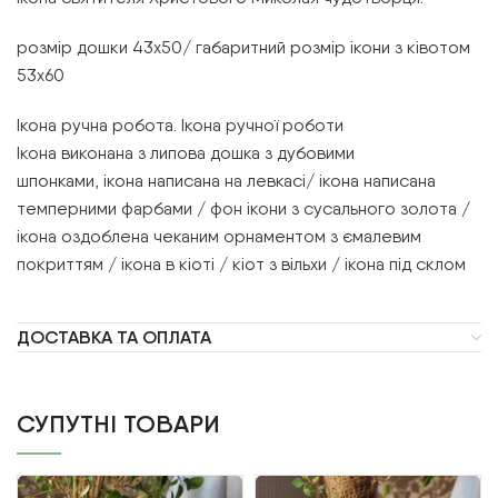
розмір дошки 43х50/ габаритний розмір ікони з ківотом
53х60
Ікона ручна робота. Ікона ручної роботи
Ікона виконана з липова дошка з дубовими
шпонками, ікона написана на левкасі/ ікона написана
темперними фарбами / фон ікони з сусального золота /
ікона оздоблена чеканим орнаментом з ємалевим
покриттям / ікона в кіоті / кіот з вільхи / ікона під склом
ДОСТАВКА ТА ОПЛАТА
СУПУТНІ ТОВАРИ