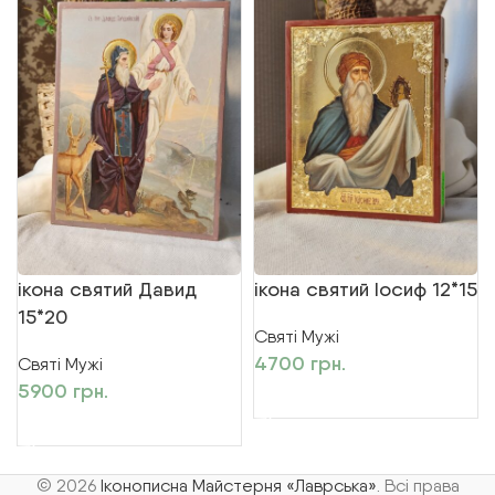
ікона святий Давид
ікона святий Іосиф 12*15
15*20
Святі Мужі
4700
грн.
Святі Мужі
5900
грн.
ДОДАТИ В КОШИК
ДОДАТИ В КОШИК
© 2026
Іконописна Майстерня «Лаврська»
. Всі права