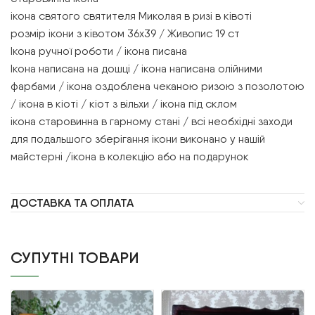
ікона святого святителя Миколая в ризі в ківоті
розмір ікони з ківотом 36х39 / Живопис 19 ст
Ікона ручної роботи / ікона писана
Ікона написана на дошці / ікона написана олійними
фарбами / ікона оздоблена чеканою ризою з позолотою
/ ікона в кіоті / кіот з вільхи / ікона під склом
ікона старовинна в гарному стані / всі необхідні заходи
для подальшого зберігання ікони виконано у нашій
майстерні /ікона в колекцію або на подарунок
ДОСТАВКА ТА ОПЛАТА
СУПУТНІ ТОВАРИ