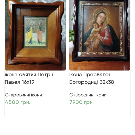
ікона святий Петр і
Ікона Пресвятої
Павел 16х19
Богородиці 32х38
Старовинні ікони
Старовинні ікони
4500
грн.
7900
грн.
ДОДАТИ В КОШИК
ДОДАТИ В КОШИК