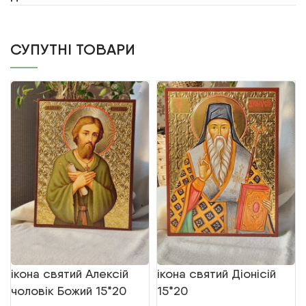
СУПУТНІ ТОВАРИ
ікона святий Алексій
ікона святий Діонісій
чоловік Божий 15*20
15*20