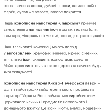
Ікона – липова дошка, дубові шпонки, левкас, олійні
фарби, сусальне золото, лакове покриття.
Наша
іконописна майстерня «Лаврська»
приймає
замовлення з
написання ікон
в різних техніках (олія,
темпера, мінеральні пігменти), проводить реставрацію.
Наші талановиті іконописці мають досвід
у
виготовленні
храмових, іменних, мірних, сімейних,
вінчальних
ікон
, складень, іконостасів, хрестів.
Майстерня виготовляє також церковне начиння будь-
якої складності.
Іконописна майстерня Києво-Печерської лаври
–
одна з найстаріших майстерень цього профілю на
території України. Вона займається виробництвом
церковного начиння і предметів церковного і
домашнього вжитку. Це ікони, кіоти, аналої, мощевики,