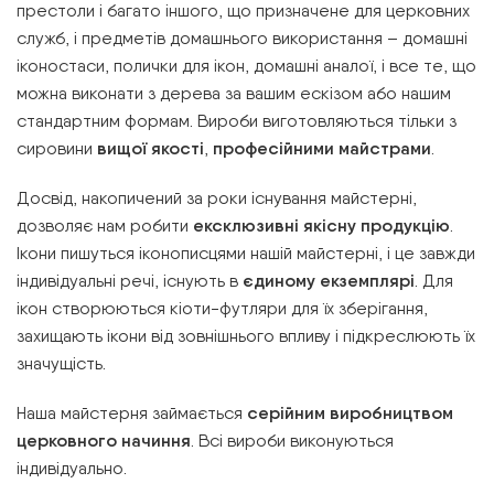
престоли і багато іншого, що призначене для церковних
служб, і предметів домашнього використання – домашні
іконостаси, полички для ікон, домашні аналої, і все те, що
можна виконати з дерева за вашим ескізом або нашим
стандартним формам. Вироби виготовляються тільки з
сировини
вищої якості
,
професійними майстрами
.
Досвід, накопичений за роки існування майстерні,
дозволяє нам робити
ексклюзивні якісну продукцію
.
Ікони пишуться іконописцями нашій майстерні, і це завжди
індивідуальні речі, існують в
єдиному екземплярі
. Для
ікон створюються кіоти-футляри для їх зберігання,
захищають ікони від зовнішнього впливу і підкреслюють їх
значущість.
Наша майстерня займається
серійним виробництвом
церковного начиння
. Всі вироби виконуються
індивідуально.