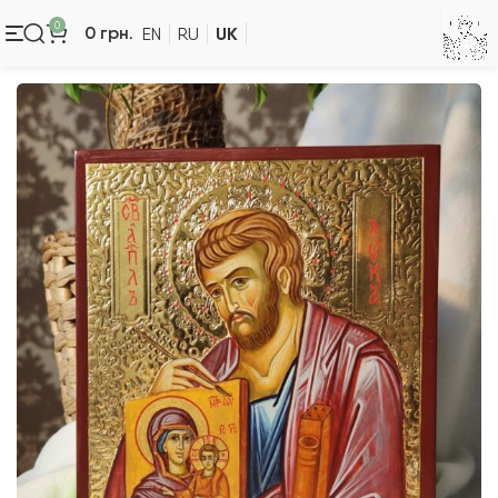
0
UK
0
грн.
EN
RU