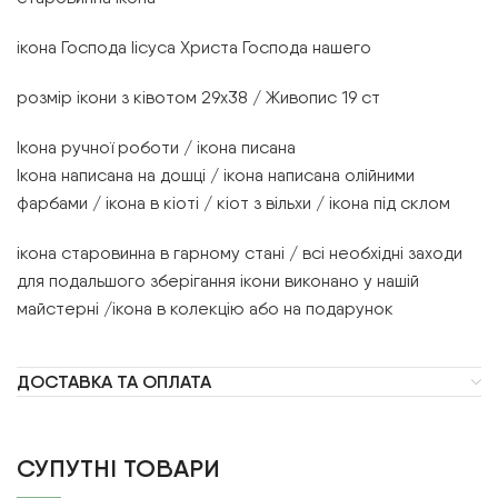
ікона Господа Іісуса Христа Господа нашего
розмір ікони з ківотом 29х38 / Живопис 19 ст
Ікона ручної роботи / ікона писана
Ікона написана на дошці / ікона написана олійними
фарбами / ікона в кіоті / кіот з вільхи / ікона під склом
ікона старовинна в гарному стані / всі необхідні заходи
для подальшого зберігання ікони виконано у нашій
майстерні /ікона в колекцію або на подарунок
ДОСТАВКА ТА ОПЛАТА
СУПУТНІ ТОВАРИ