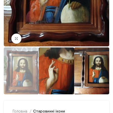
Клацніть, щоб збільшити
Старовинні ікони
Головна