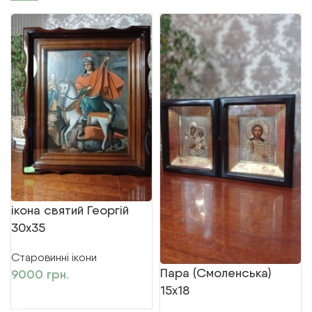
ікона святий Георгій
30х35
Старовинні ікони
Пара (Смоленська)
9000
грн.
15х18
ДОДАТИ В КОШИК