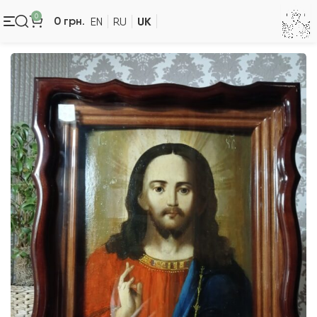
0
UK
0
грн.
EN
RU