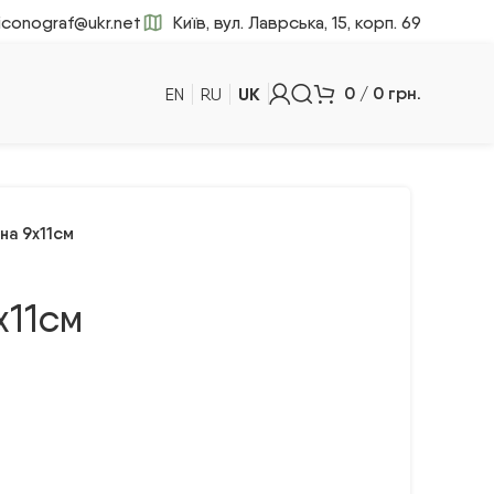
iconograf@ukr.net
Київ, вул. Лаврська, 15, корп. 69
UK
0
/
0
грн.
EN
RU
на 9х11см
х11см