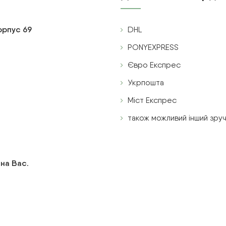
корпус 69
DHL
PONYEXPRESS
Євро Експрес
Укрпошта
Міст Експрес
також можливий інший зруч
 на Вас.