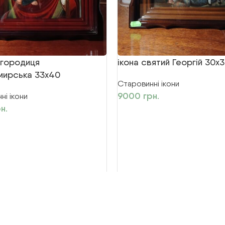
огородиця
ікона святий Георгій 30х
мирська 33х40
Старовинні ікони
9000
грн.
ні ікони
н.
UK
ва захищені
EN
RU