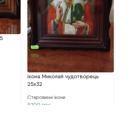
35
ікона 
23х25 
Старови
1500
ікона Миколай чудотворець
25х32
Старовинні ікони
5100
грн.