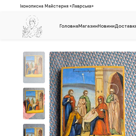
Іконописна Майстерня «Лаврська»
Головна
Магазин
Новини
Доставка