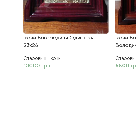
Ікона Богородиця Одигітрія
ікона Б
23х26
Володи
Старовинні ікони
Старовин
10000
грн.
5800
гр
© 2026
Іконописна Майстерня «Лаврська»
. Всі пра