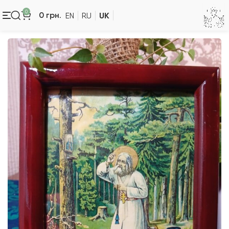
0
UK
0
грн.
EN
RU