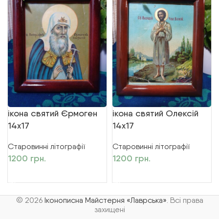
ікона святий Єрмоген
ікона святий Олексій
14х17
14х17
Старовинні літографії
Старовинні літографії
1200
грн.
1200
грн.
ДОДАТИ В КОШИК
ДОДАТИ В КОШИК
© 2026
Іконописна Майстерня «Лаврська»
. Всі права
захищені