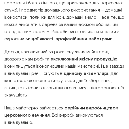
престоли і багато іншого, що призначене для церковних
служб, і предметів домашнього використання – домашні
іконостаси, полички для ікон, домашні аналої, і все те, що
можна виконати з дерева за вашим ескізом або нашим
стандартним формам. Вироби виготовляються тільки з
сировини
вищої якості
,
професійними майстрами
.
Досвід, накопичений за роки існування майстерні,
дозволяє нам робити
ексклюзивні якісну продукцію
.
Ікони пишуться іконописцями нашій майстерні, і це завжди
індивідуальні речі, існують в
єдиному екземплярі
. Для
ікон створюються кіоти-футляри для їх зберігання,
захищають ікони від зовнішнього впливу і підкреслюють їх
значущість.
Наша майстерня займається
серійним виробництвом
церковного начиння
. Всі вироби виконуються
індивідуально.