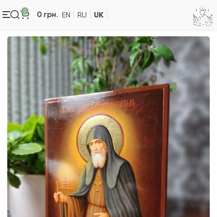
0
UK
0
грн.
EN
RU