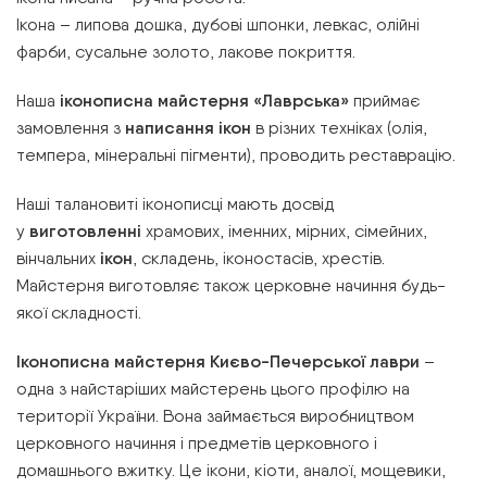
Ікона – липова дошка, дубові шпонки, левкас, олійні
фарби, сусальне золото, лакове покриття.
Наша
іконописна майстерня «Лаврська»
приймає
замовлення з
написання ікон
в різних техніках (олія,
темпера, мінеральні пігменти), проводить реставрацію.
Наші талановиті іконописці мають досвід
у
виготовленні
храмових, іменних, мірних, сімейних,
вінчальних
ікон
, складень, іконостасів, хрестів.
Майстерня виготовляє також церковне начиння будь-
якої складності.
Іконописна майстерня Києво-Печерської лаври
–
одна з найстаріших майстерень цього профілю на
території України. Вона займається виробництвом
церковного начиння і предметів церковного і
домашнього вжитку. Це ікони, кіоти, аналої, мощевики,