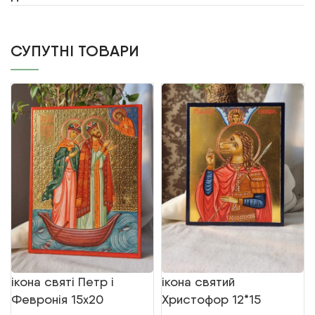
СУПУТНІ ТОВАРИ
ікона святі Петр і
ікона святий
Февронія 15х20
Христофор 12*15