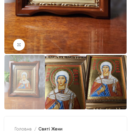
Клацніть, щоб збільшити
Святі Жени
Головна