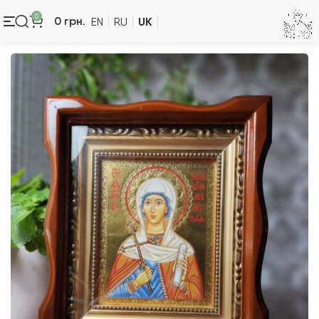
0
UK
0
грн.
EN
RU