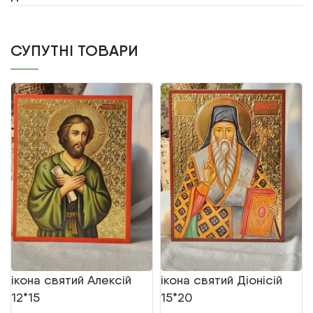
СУПУТНІ ТОВАРИ
ікона святий Алексій
ікона святий Діонісій
12*15
15*20