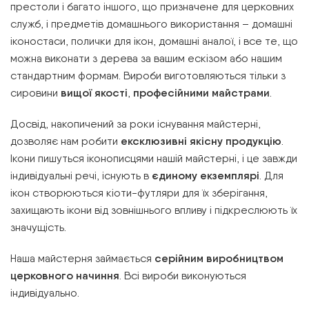
престоли і багато іншого, що призначене для церковних
служб, і предметів домашнього використання – домашні
іконостаси, полички для ікон, домашні аналої, і все те, що
можна виконати з дерева за вашим ескізом або нашим
стандартним формам. Вироби виготовляються тільки з
сировини
вищої якості
,
професійними майстрами
.
Досвід, накопичений за роки існування майстерні,
дозволяє нам робити
ексклюзивні якісну продукцію
.
Ікони пишуться іконописцями нашій майстерні, і це завжди
індивідуальні речі, існують в
єдиному екземплярі
. Для
ікон створюються кіоти-футляри для їх зберігання,
захищають ікони від зовнішнього впливу і підкреслюють їх
значущість.
Наша майстерня займається
серійним виробництвом
церковного начиння
. Всі вироби виконуються
індивідуально.