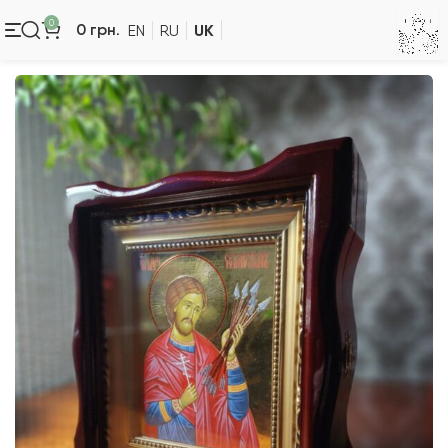
0
UK
0
грн.
EN
RU