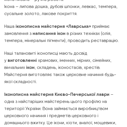
Ікона – липова дошка, дубові шпонки, левкас, темпера,
сусальне золото, лакове покриття.
Наша
іконописна майстерня «Лаврська»
приймає
замовлення з
написання ікон
в різних техніках (олія,
темпера, мінеральні пігменти), проводить реставрацію.
Наші талановиті іконописці мають досвід
у
виготовленні
храмових, іменних, мірних, сімейних,
вінчальних
ікон
, складень, іконостасів, хрестів.
Майстерня виготовляє також церковне начиння будь-
якої складності.
Іконописна майстерня Києво-Печерської лаври
–
одна з найстаріших майстерень цього профілю на
території України. Вона займається виробництвом
церковного начиння і предметів церковного і
домашнього вжитку. Це ікони, кіоти, аналої, мощевики,