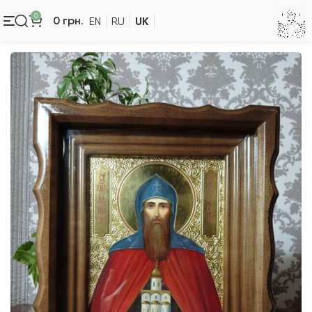
0
UK
0
грн.
EN
RU