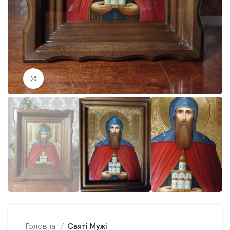
Клацніть, щоб збільшити
Святі Мужі
Головна