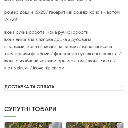
розмір дошки 15х20/ габаритний розмір ікони з ківотом
24х28
Ікона ручна робота. Ікона ручної роботи
Ікона виконана з липова дошка з дубовими
шпонками, ікона написана на левкасі/ ікона написана
темперними фарбами / фон ікони з сусального золота /
ікона оздоблена чеканим орнаментом / ікона в кіоті /
кіот з вільхи / ікона під склом
ДОСТАВКА ТА ОПЛАТА
СУПУТНІ ТОВАРИ