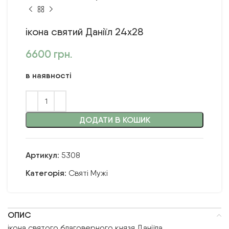
ікона святий Даніїл 24х28
6600
грн.
в наявності
ДОДАТИ В КОШИК
Артикул:
5308
Категорія:
Святі Мужі
ОПИС
ікона святого благоверного князя Даніїла