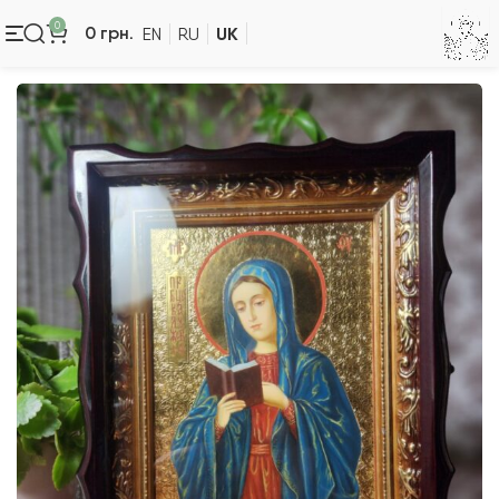
0
UK
0
грн.
EN
RU