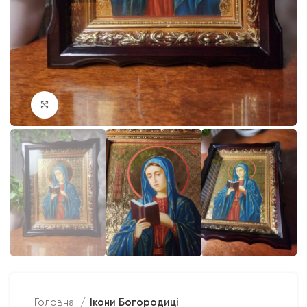
Клацніть, щоб збільшити
Ікони Богородиці
Головна