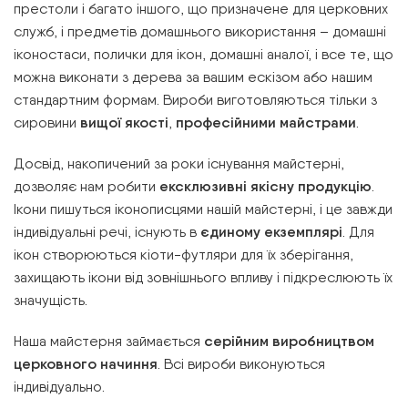
престоли і багато іншого, що призначене для церковних
служб, і предметів домашнього використання – домашні
іконостаси, полички для ікон, домашні аналої, і все те, що
можна виконати з дерева за вашим ескізом або нашим
стандартним формам. Вироби виготовляються тільки з
сировини
вищої якості
,
професійними майстрами
.
Досвід, накопичений за роки існування майстерні,
дозволяє нам робити
ексклюзивні якісну продукцію
.
Ікони пишуться іконописцями нашій майстерні, і це завжди
індивідуальні речі, існують в
єдиному екземплярі
. Для
ікон створюються кіоти-футляри для їх зберігання,
захищають ікони від зовнішнього впливу і підкреслюють їх
значущість.
Наша майстерня займається
серійним виробництвом
церковного начиння
. Всі вироби виконуються
індивідуально.