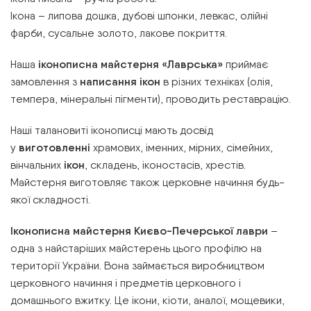
Ікона – липова дошка, дубові шпонки, левкас, олійні
фарби, сусальне золото, лакове покриття.
Наша
іконописна майстерня «Лаврська»
приймає
замовлення з
написання ікон
в різних техніках (олія,
темпера, мінеральні пігменти), проводить реставрацію.
Наші талановиті іконописці мають досвід
у
виготовленні
храмових, іменних, мірних, сімейних,
вінчальних
ікон
, складень, іконостасів, хрестів.
Майстерня виготовляє також церковне начиння будь-
якої складності.
Іконописна майстерня Києво-Печерської лаври
–
одна з найстаріших майстерень цього профілю на
території України. Вона займається виробництвом
церковного начиння і предметів церковного і
домашнього вжитку. Це ікони, кіоти, аналої, мощевики,