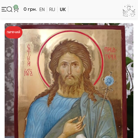
0
UK
0
грн.
EN
RU
ГАРЯЧИЙ