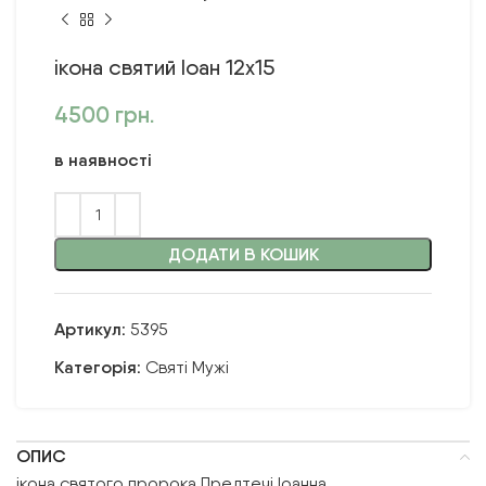
ікона святий Іоан 12х15
4500
грн.
в наявності
ДОДАТИ В КОШИК
Артикул:
5395
Категорія:
Святі Мужі
ОПИС
ікона святого пророка Предтечі Іоанна