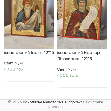
ікона святий Іосиф 12*15
ікона святий Нестор
Літописець 12*15
Святі Мужі
4700
грн.
Святі Мужі
4500
грн.
ДОДАТИ В КОШИК
ДОДАТИ В КОШИК
© 2026
Іконописна Майстерня «Лаврська»
. Всі права
захищені