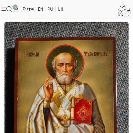
0
UK
0
грн.
EN
RU