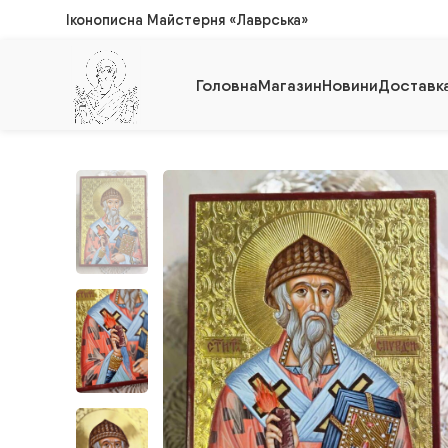
Іконописна Майстерня «Лаврська»
Головна
Магазин
Новини
Доставка