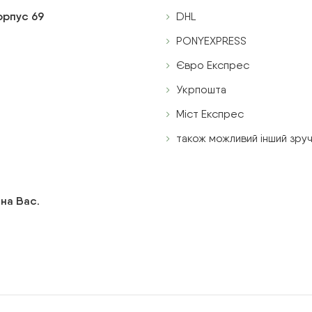
корпус 69
DHL
PONYEXPRESS
Євро Експрес
Укрпошта
Міст Експрес
також можливий інший зруч
 на Вас.