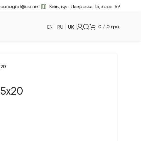
iconograf@ukr.net
Київ, вул. Лаврська, 15, корп. 69
UK
0
/
0
грн.
EN
RU
х20
15х20