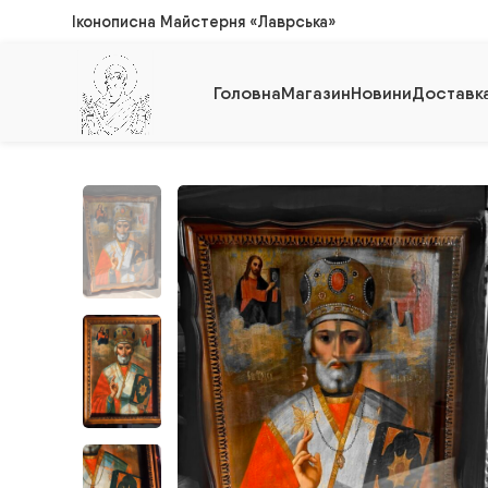
Іконописна Майстерня «Лаврська»
Головна
Магазин
Новини
Доставка