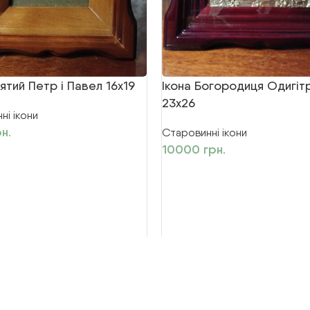
ятий Петр і Павел 16х19
Ікона Богородиця Одигітр
23х26
ні ікони
н.
Старовинні ікони
10000
грн.
UK
ва захищені
EN
RU