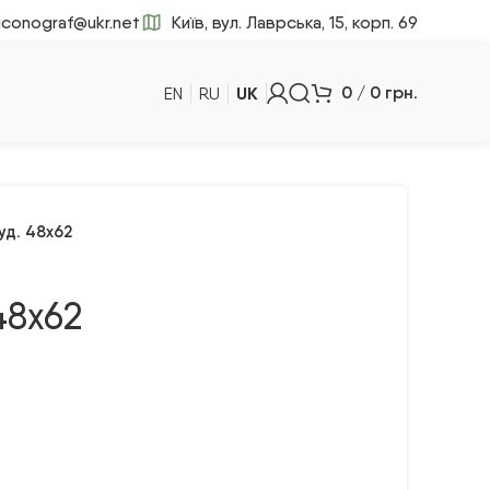
iconograf@ukr.net
Київ, вул. Лаврська, 15, корп. 69
UK
0
/
0
грн.
EN
RU
уд. 48х62
48х62