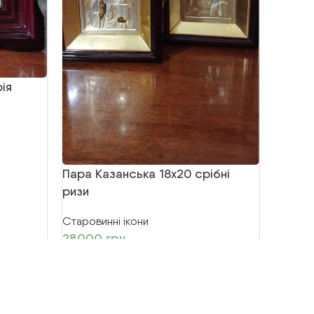
ія
ікона 
Волод
Старови
5800
Пара Казанська 18х20 срібні
ризи
Старовинні ікони
28000
грн.