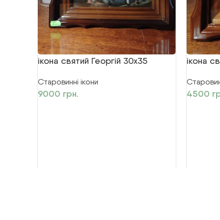
ікона святий Георгій 30х35
ікона св
Старовинні ікони
Старовин
9000
грн.
4500
гр
© 2026
Іконописна Майстерня «Лаврська»
. Всі пра