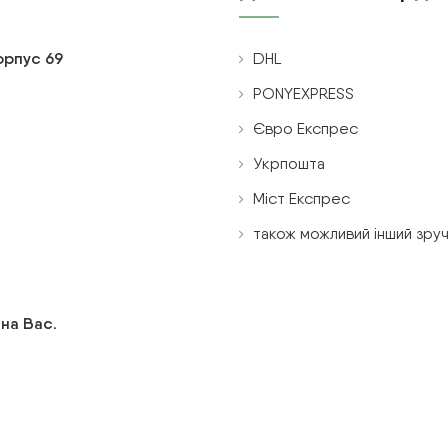
корпус 69
DHL
PONYEXPRESS
Євро Експрес
Укрпошта
Міст Експрес
також можливий інший зруч
 на Вас.