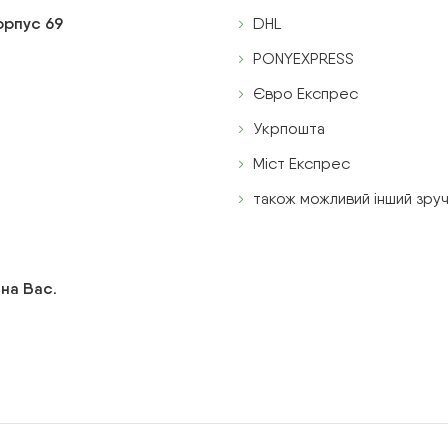
корпус 69
DHL
PONYEXPRESS
Євро Експрес
Укрпошта
Міст Експрес
також можливий інший зруч
 на Вас.