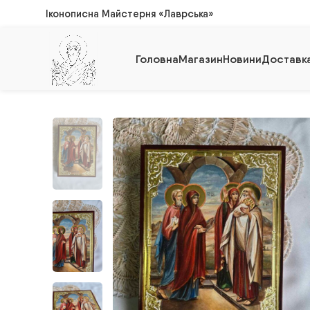
Іконописна Майстерня «Лаврська»
Головна
Магазин
Новини
Доставка