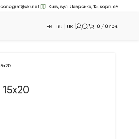
iconograf@ukr.net
Київ, вул. Лаврська, 15, корп. 69
UK
0
/
0
грн.
EN
RU
15х20
 15х20