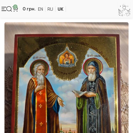
0
UK
0
грн.
EN
RU