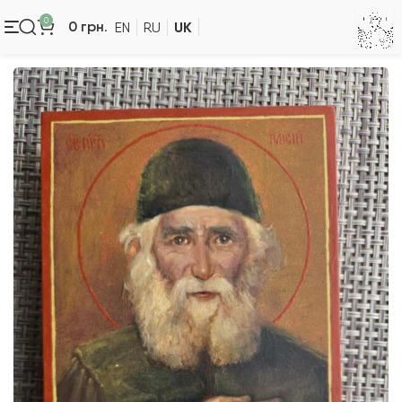
0
UK
0
грн.
EN
RU